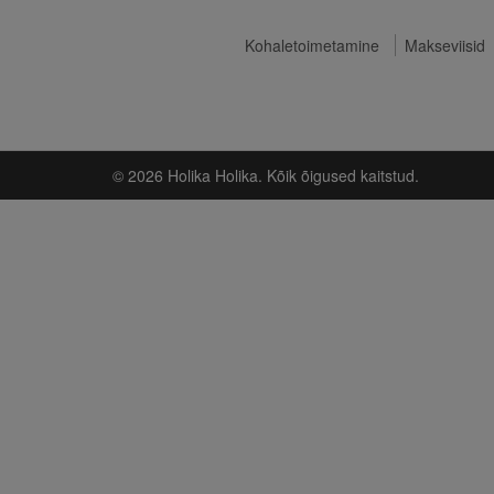
Kohaletoimetamine
Makseviisid
© 2026 Holika Holika. Kõik õigused kaitstud.