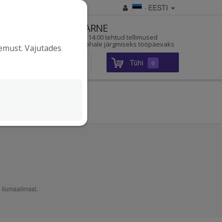
· EESTI
D
KIIRE TARNE
a pärit
Enne kella 14:00 tehtud tellimused
jõuavad kohale järgmiseks tööpäevaks
gemust. Vajutades
Tühi
Sisene
0
 ilumaailmast.