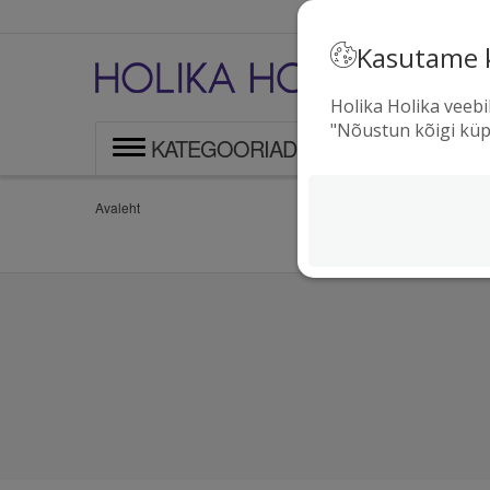
Kasutame 
T
l
Holika Holika veebi
"Nõustun kõigi küp
KATEGOORIAD
Avaleht