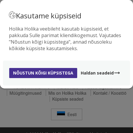
· EESTI
Kasutame küpsiseid
Holika Holika veebileht kasutab küpsiseid, et
pakkuda Sulle parimat kliendikogemust. Vajutades
0
"Nõustun kõigi küpsistega", annad nõusoleku
kõikide küpsiste kasutamiseks.
NÕUSTUN KÕIGI KÜPSISTEGA
Haldan seadeid
Kohaletoimetamine
Makseviisid
Kauba tagastamine
Müügitingimused
Mis on Holika Holika
Kontakt / Koostöö
Küpsiste seaded
Eesti