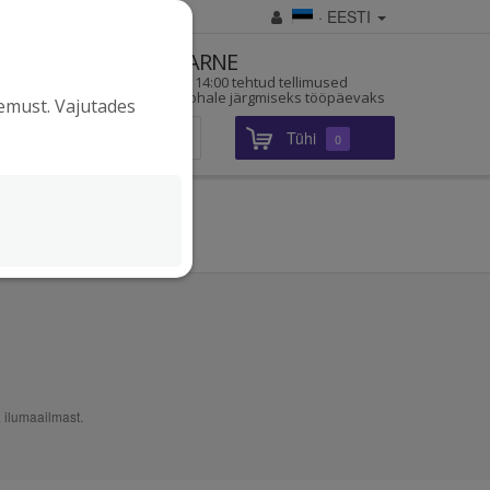
· EESTI
D
KIIRE TARNE
a pärit
Enne kella 14:00 tehtud tellimused
jõuavad kohale järgmiseks tööpäevaks
gemust. Vajutades
Tühi
Sisene
0
 ilumaailmast.