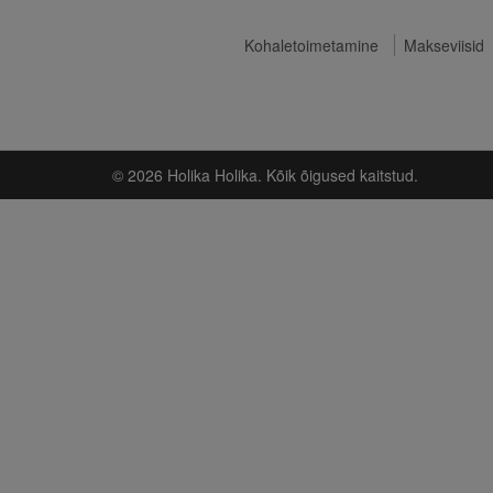
Kohaletoimetamine
Makseviisid
© 2026 Holika Holika. Kõik õigused kaitstud.