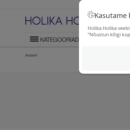
Kasutame 
T
l
Holika Holika veebi
"Nõustun kõigi küp
KATEGOORIAD
Avaleht