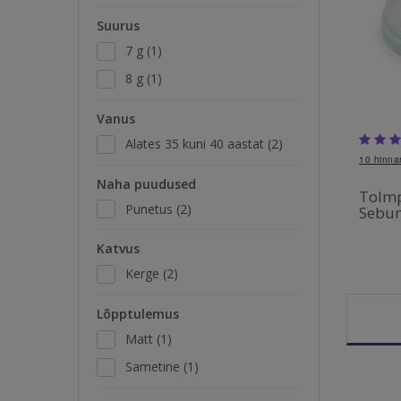
Suurus
7 g
(1)
8 g
(1)
Vanus
Alates 35 kuni 40 aastat
(2)
10
hinna
Naha puudused
Tolmp
Punetus
(2)
Sebu
Katvus
Kerge
(2)
Lõpptulemus
Matt
(1)
Sametine
(1)