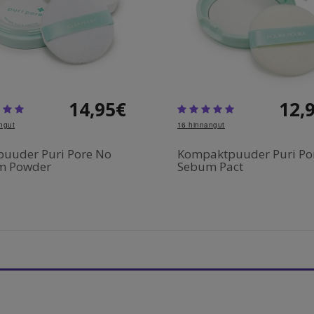
14,95€
12,
ngut
16
hinnangut
uuder Puri Pore No
Kompaktpuuder Puri Po
m Powder
Sebum Pact