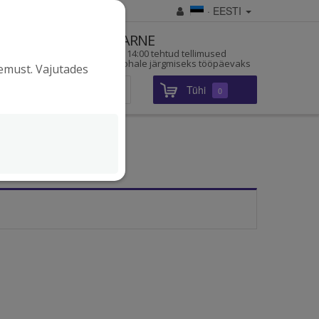
· EESTI
D
KIIRE TARNE
a pärit
Enne kella 14:00 tehtud tellimused
jõuavad kohale järgmiseks tööpäevaks
gemust. Vajutades
Tühi
Sisene
0