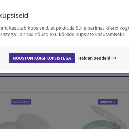
küpsiseid
TASUTA TRANSPORT
ORIGINAALTOOTE
ellimused üle
39€
, toimetame Sulle
Kõik tooted on kvaliteetsed j
ähimasse pakiautomaati TASUTA
otse Holika Holika tehasest
leht kasutab küpsiseid, et pakkuda Sulle parimat kliendiko
sistega", annad nõusoleku kõikide küpsiste kasutamiseks.
NÕUSTUN KÕIGI KÜPSISTEGA
Haldan seadeid
DRID
( 2 )
MÜÜGIHITT
MÜÜGIHITT