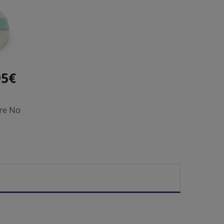
95€
re No