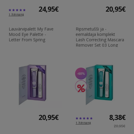
24,95€
20,95€
1
hinnang
Lauvärvipalett My Fave
Ripsmetušši ja -
Mood Eye Palette -
eemaldaja komplekt
Letter From Spring
Lash Correcting Mascara
Remover Set 03 Long
Extension
-60%
20,95€
8,38€
1
hinnang
20,95€