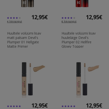
12,95€
12,95€
4
hinnangut
6
hinnangut
Huultele volüümi lisav
Huultele volüümi lisav
matt palsam Devil's
huuleläige Devil's
Plumper 01 Hellgate
Plumper 02 Hellfire
Matte Primer
Glowy Topper
12,95€
12,95€