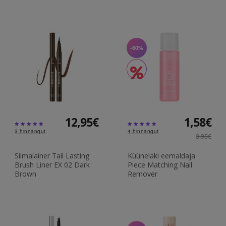
-60%
12,95€
1,58€
3
hinnangut
4
hinnangut
3,95€
Silmalainer Tail Lasting
Küünelaki eemaldaja
Brush Liner EX 02 Dark
Piece Matching Nail
Brown
Remover