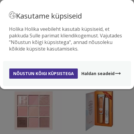
· EESTI
Kasutame küpsiseid
Holika Holika veebileht kasutab küpsiseid, et
pakkuda Sulle parimat kliendikogemust. Vajutades
0
"Nõustun kõigi küpsistega", annad nõusoleku
KOSMEETIKA
kõikide küpsiste kasutamiseks.
( 56 )
NÕUSTUN KÕIGI KÜPSISTEGA
Haldan seadeid