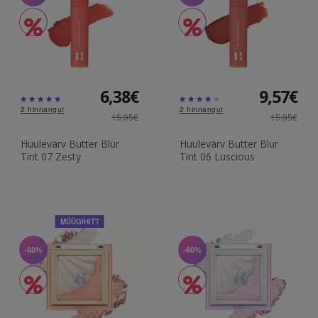
6,38€
9,57€
2
hinnangut
2
hinnangut
15,95€
15,95€
Huulevärv Butter Blur
Huulevärv Butter Blur
Tint 07 Zesty
Tint 06 Luscious
MÜÜGIHITT
-80%
-60%