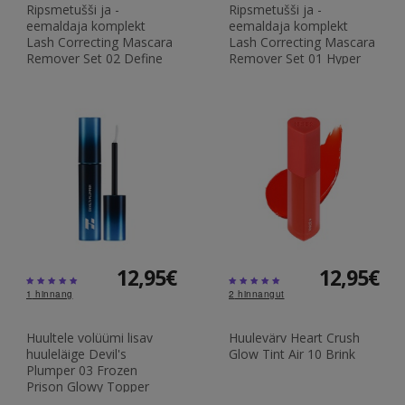
Ripsmetušši ja -
Ripsmetušši ja -
eemaldaja komplekt
eemaldaja komplekt
Lash Correcting Mascara
Lash Correcting Mascara
Remover Set 02 Define
Remover Set 01 Hyper
Volume
Curling
12,95€
12,95€
1
hinnang
2
hinnangut
Huultele volüümi lisav
Huulevärv Heart Crush
huuleläige Devil's
Glow Tint Air 10 Brink
Plumper 03 Frozen
Prison Glowy Topper