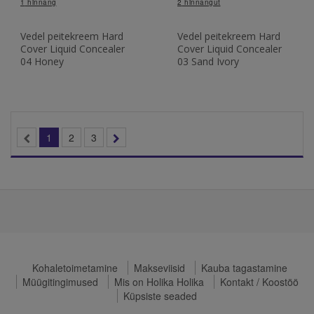
1
hinnang
2
hinnangut
Vedel peitekreem Hard
Vedel peitekreem Hard
Cover Liquid Concealer
Cover Liquid Concealer
04 Honey
03 Sand Ivory
1
2
3
Kohaletoimetamine
Makseviisid
Kauba tagastamine
Müügitingimused
Mis on Holika Holika
Kontakt / Koostöö
Küpsiste seaded