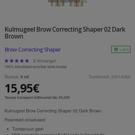
Vaata suuremalt
Kulmugeel Brow Correcting Shaper 02 Dark
Brown
Brow Correcting Shaper
Laos
2 hinnangut
100% klientidest soovitab seda toodet
Suurus:
9 ml
Tootekood:
20014368
15,95€
Tasuta transport tellimustel üle 39,00€
Kulmugeel Brow Correcting Shaper 02 Dark Brown.
Peamised omadused:
Tumepruun geel
Võib kasutada iseseisvalt või kanda kulmuvärvile