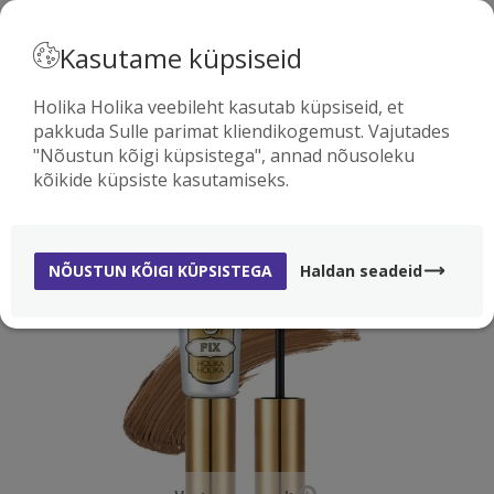
· EESTI
Kasutame küpsiseid
Holika Holika veebileht kasutab küpsiseid, et
pakkuda Sulle parimat kliendikogemust. Vajutades
0
"Nõustun kõigi küpsistega", annad nõusoleku
kõikide küpsiste kasutamiseks.
NÕUSTUN KÕIGI KÜPSISTEGA
Haldan seadeid