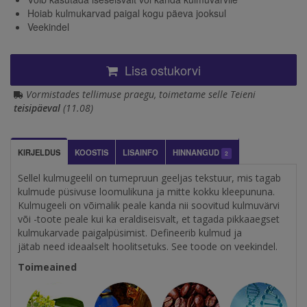
Hoiab kulmukarvad paigal kogu päeva jooksul
Veekindel
Lisa ostukorvi
Vormistades tellimuse praegu, toimetame selle Teieni
teisipäeval
(11.08)
KIRJELDUS
KOOSTIS
LISAINFO
HINNANGUD
2
Sellel kulmugeelil on tumepruun geeljas tekstuur, mis tagab
kulmude püsivuse loomulikuna ja mitte kokku kleepununa.
Kulmugeeli on võimalik peale kanda nii soovitud kulmuvärvi
või -toote peale kui ka eraldiseisvalt, et tagada pikkaaegset
kulmukarvade paigalpüsimist. Defineerib kulmud ja
jätab need ideaalselt hoolitsetuks. See toode on veekindel.
Toimeained