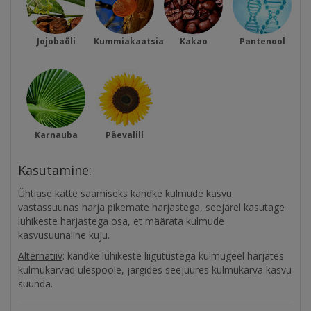
Jojobaõli
Kummiakaatsia
Kakao
Pantenool
Karnauba
Päevalill
Kasutamine:
Ühtlase katte saamiseks kandke kulmude kasvu
vastassuunas harja pikemate harjastega, seejärel kasutage
lühikeste harjastega osa, et määrata kulmude
kasvusuunaline kuju.
Alternatiiv
: kandke lühikeste liigutustega kulmugeel harjates
kulmukarvad ülespoole, järgides seejuures kulmukarva kasvu
suunda.