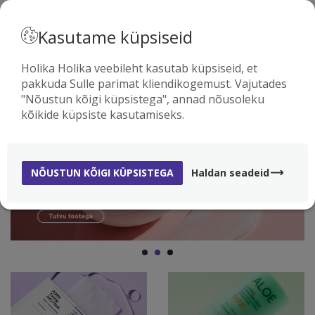
· EESTI
Kasutame küpsiseid
Holika Holika veebileht kasutab küpsiseid, et
pakkuda Sulle parimat kliendikogemust. Vajutades
0
"Nõustun kõigi küpsistega", annad nõusoleku
kõikide küpsiste kasutamiseks.
NÕUSTUN KÕIGI KÜPSISTEGA
Haldan seadeid