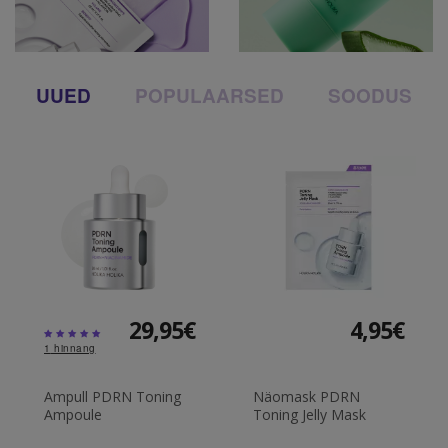
UUED
POPULAARSED
SOODUS
29,95€
4,95€
1
hinnang
Ampull PDRN Toning
Näomask PDRN
Ampoule
Toning Jelly Mask