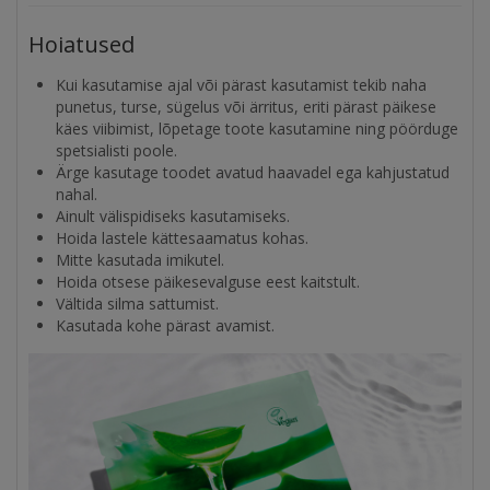
Hoiatused
Kui kasutamise ajal või pärast kasutamist tekib naha
punetus, turse, sügelus või ärritus, eriti pärast päikese
käes viibimist, lõpetage toote kasutamine ning pöörduge
spetsialisti poole.
Ärge kasutage toodet avatud haavadel ega kahjustatud
nahal.
Ainult välispidiseks kasutamiseks.
Hoida lastele kättesaamatus kohas.
Mitte kasutada imikutel.
Hoida otsese päikesevalguse eest kaitstult.
Vältida silma sattumist.
Kasutada kohe pärast avamist.