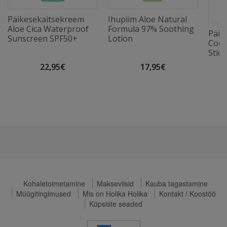
Päikesekaitsekreem
Ihupiim Aloe Natural
Aloe Cica Waterproof
Formula 97% Soothing
Päik
Sunscreen SPF50+
Lotion
Cool
Stic
22,95€
17,95€
Kohaletoimetamine
Makseviisid
Kauba tagastamine
Müügitingimused
Mis on Holika Holika
Kontakt / Koostöö
Küpsiste seaded