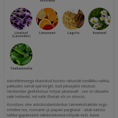
vesinaba
Linalool
Limoneen
Lagrits
Kummel
(Lavender)
Teekameelia
Aaloeleheveega rikastatud koostis rahustab tundlikku nahka,
pakkudes samal ajal kerget, kuid pikaajalist niisutust.
Värskendav geeltekstuur mõjub jahutavalt - see on ideaalne
valik hetkedel, mil nahk õhetab või on stressis.
Koostises olev antioksüdantiderikas taimeekstraktide segu -
roheline tee, rosmariin ja jaapani pargitatar - aitab kaitsta
nahka igapäevaste väliskeskkonna mõjude eest. Aasia