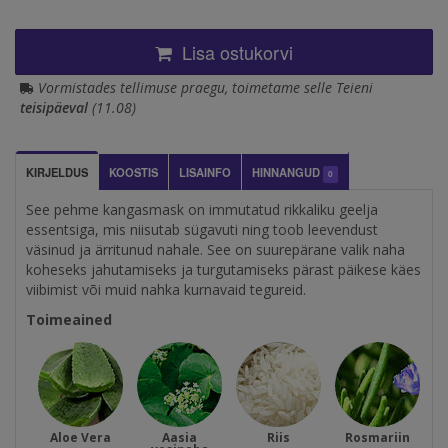
Lisa ostukorvi
Vormistades tellimuse praegu, toimetame selle Teieni
teisipäeval
(11.08)
KIRJELDUS
KOOSTIS
LISAINFO
HINNANGUD
0
See pehme kangasmask on immutatud rikkaliku geelja
essentsiga, mis niisutab sügavuti ning toob leevendust
väsinud ja ärritunud nahale. See on suurepärane valik naha
koheseks jahutamiseks ja turgutamiseks pärast päikese käes
viibimist või muid nahka kurnavaid tegureid.
Toimeained
Aloe Vera
Aasia
Riis
Rosmariin