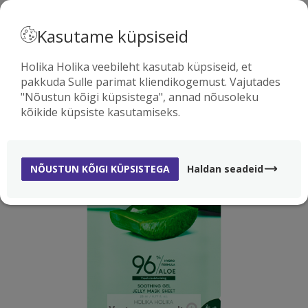
· EESTI
Kasutame küpsiseid
Holika Holika veebileht kasutab küpsiseid, et
pakkuda Sulle parimat kliendikogemust. Vajutades
0
"Nõustun kõigi küpsistega", annad nõusoleku
kõikide küpsiste kasutamiseks.
NÕUSTUN KÕIGI KÜPSISTEGA
Haldan seadeid