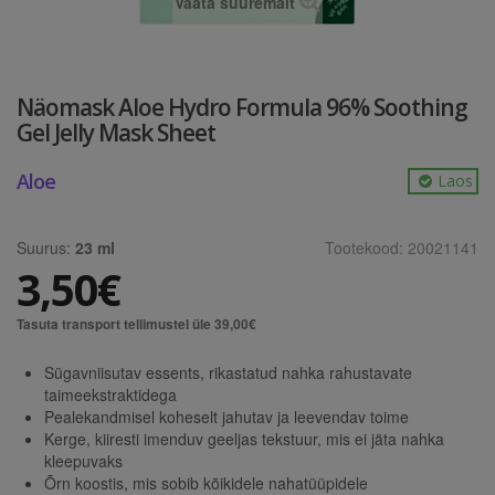
Vaata suuremalt
Näomask Aloe Hydro Formula 96% Soothing
Gel Jelly Mask Sheet
Aloe
Laos
Suurus:
23 ml
Tootekood:
20021141
3,50€
Tasuta transport tellimustel üle 39,00€
Sügavniisutav essents, rikastatud nahka rahustavate
taimeekstraktidega
Pealekandmisel koheselt jahutav ja leevendav toime
Kerge, kiiresti imenduv geeljas tekstuur, mis ei jäta nahka
kleepuvaks
Õrn koostis, mis sobib kõikidele nahatüüpidele