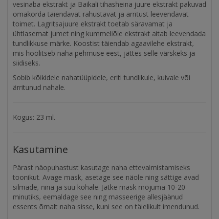
vesinaba ekstrakt ja Baikali tihasheina juure ekstrakt pakuvad
omakorda täiendavat rahustavat ja ärritust leevendavat
toimet. Lagritsajuure ekstrakt toetab säravamat ja
ühtlasemat jumet ning kummeliõie ekstrakt aitab leevendada
tundlikkuse märke. Koostist täiendab agaavilehe ekstrakt,
mis hoolitseb naha pehmuse eest, jättes selle värskeks ja
siidiseks.
Sobib kõikidele nahatüüpidele, eriti tundlikule, kuivale või
ärritunud nahale.
Kogus: 23 ml.
Kasutamine
Pärast näopuhastust kasutage naha ettevalmistamiseks
toonikut. Avage mask, asetage see näole ning sättige avad
silmade, nina ja suu kohale. Jätke mask mõjuma 10-20
minutiks, eemaldage see ning masseerige allesjäänud
essents õrnalt naha sisse, kuni see on täielikult imendunud.