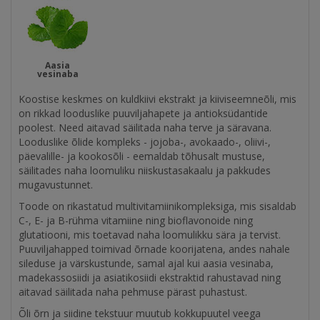
Aasia
vesinaba
Koostise keskmes on kuldkiivi ekstrakt ja kiiviseemneõli, mis
on rikkad looduslike puuviljahapete ja antioksüdantide
poolest. Need aitavad säilitada naha terve ja säravana.
Looduslike õlide kompleks - jojoba-, avokaado-, oliivi-,
päevalille- ja kookosõli - eemaldab tõhusalt mustuse,
säilitades naha loomuliku niiskustasakaalu ja pakkudes
mugavustunnet.
Toode on rikastatud multivitamiinikompleksiga, mis sisaldab
C-, E- ja B-rühma vitamiine ning bioflavonoide ning
glutatiooni, mis toetavad naha loomulikku sära ja tervist.
Puuviljahapped toimivad õrnade koorijatena, andes nahale
sileduse ja värskustunde, samal ajal kui aasia vesinaba,
madekassosiidi ja asiatikosiidi ekstraktid rahustavad ning
aitavad säilitada naha pehmuse pärast puhastust.
Õli õrn ja siidine tekstuur muutub kokkupuutel veega