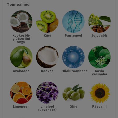
Toimeained
Kookosõli-
Kiivi
Pantenool
Jojobaõli
glütseriini
segu
Avokaado
Kookos
Hüaluroonhape
Aasia
vesinaba
Limoneen
Linalool
Oliiv
Päevalill
(Lavender)