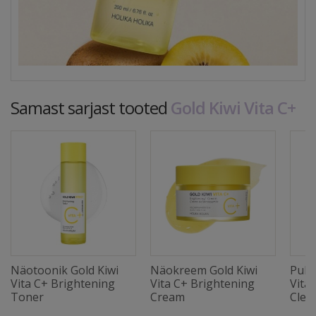
Samast sarjast tooted
Gold Kiwi Vita C+
Näotoonik Gold Kiwi
Näokreem Gold Kiwi
Puha
Vita C+ Brightening
Vita C+ Brightening
Vita
Toner
Cream
Clea