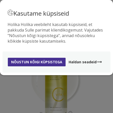
· EESTI
Kasutame küpsiseid
Holika Holika veebileht kasutab küpsiseid, et
pakkuda Sulle parimat kliendikogemust. Vajutades
0
"Nõustun kõigi küpsistega", annad nõusoleku
kõikide küpsiste kasutamiseks.
MÜÜGIHITT
NÕUSTUN KÕIGI KÜPSISTEGA
Haldan seadeid