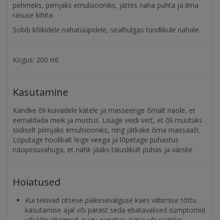
pehmeks, piimjaks emulsiooniks, jättes naha puhta ja ilma
rasuse kihita.
Sobib kõikidele nahatüüpidele, sealhulgas tundlikule nahale.
Kogus: 200 ml.
Kasutamine
Kandke õli kuivadele kätele ja masseerige õrnalt näole, et
eemaldada meik ja mustus. Lisage veidi vett, et õli muutuks
siidiselt piimjaks emulsiooniks, ning jätkake õrna massaaži.
Loputage hoolikalt leige veega ja lõpetage puhastus
näopesuvahuga, et nahk jääks täiuslikult puhas ja värske.
Hoiatused
Kui tekivad otsese päikesevalguse käes viibimise tõttu
kasutamise ajal või pärast seda ebatavalised sümptomid
või kõrvaltoimed, nagu punetus, turse või sügelus,