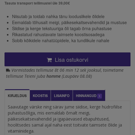
Tasuta transport tellimustel üle 39,00€
Niisutab ja toidab nahka tänu looduslikele õlidele
Eemaldab tõhusalt meigi, päikesekaitsevahendid ja mustuse
Siidise ja kerge tekstuuriga õli tagab õrna puhastuse
Rikastatud rahustavate taimsete koostisosadega
Sobib kõikidele nahatüüpidele, ka tundlikule nahale
Lisa ostukorvi
Vormistades tellimuse 8t 06 min 12 sek jooksul, toimetame
tellimuse Teieni juba
homme
(Laupäev 08.08)
KIRJELDUS
KOOSTIS
LISAINFO
HINNANGUD
1
Saavutage värske ning särav jume siidise, kerge hüdrofiilse
puhastusõliga, mis eemaldab õrnalt meigi,
päikesekaitsevahendid ja igapäevased ebapuhtused,
hoolitsedes samal ajal naha eest toitvate taimsete õlide ja
vitamiinidega.