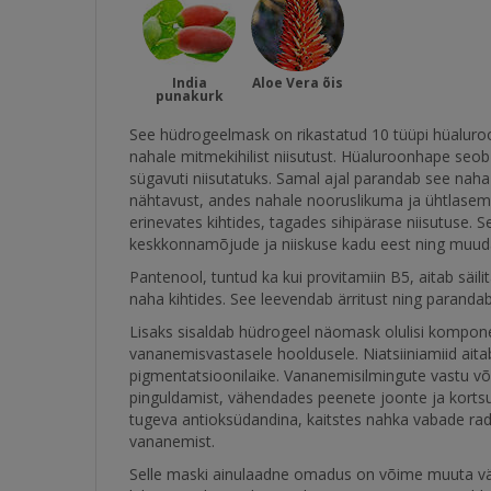
India
Aloe Vera õis
punakurk
See hüdrogeelmask on rikastatud 10 tüüpi hüalur
nahale mitmekihilist niisutust. Hüaluroonhape seob j
sügavuti niisutatuks. Samal ajal parandab see nah
nähtavust, andes nahale nooruslikuma ja ühtlase
erinevates kihtides, tagades sihipärase niisutuse. 
keskkonnamõjude ja niiskuse kadu eest ning muud
Pantenool, tuntud ka kui provitamiin B5, aitab säi
naha kihtides. See leevendab ärritust ning paranda
Lisaks sisaldab hüdrogeel näomask olulisi kompone
vananemisvastasele hooldusele. Niatsiiniamiid ait
pigmentatsioonilaike. Vananemisilmingute vastu võ
pinguldamist, vähendades peenete joonte ja kortsud
tugeva antioksüdandina, kaitstes nahka vabade radi
vananemist.
Selle maski ainulaadne omadus on võime muuta vä