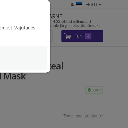
· EESTI
D
KIIRE TARNE
a pärit
Enne kella 14:00 tehtud tellimused
jõuavad kohale järgmiseks tööpäevaks
gemust. Vajutades
Tühi
Sisene
0
omask The Real
l Mask
Laos
Tootekood:
20020097