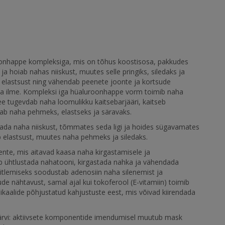
oonhappe kompleksiga, mis on tõhus koostisosa, pakkudes
a hoiab nahas niiskust, muutes selle pringiks, siledaks ja
a elastsust ning vähendab peenete joonte ja kortsude
ma ilme. Kompleksi iga hüaluroonhappe vorm toimib naha
See tugevdab naha loomulikku kaitsebarjääri, kaitseb
ab naha pehmeks, elastseks ja säravaks.
litada naha niiskust, tõmmates seda ligi ja hoides sügavamates
b elastsust, muutes naha pehmeks ja siledaks.
nte, mis aitavad kaasa naha kirgastamisele ja
ab ühtlustada nahatooni, kirgastada nahka ja vähendada
itlemiseks soodustab adenosiin naha silenemist ja
e nähtavust, samal ajal kui tokoferool (E-vitamiin) toimib
kaalide põhjustatud kahjustuste eest, mis võivad kiirendada
rvi: aktiivsete komponentide imendumisel muutub mask