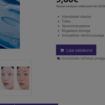
Tasuta transport tellimustel üle 39,0
Intensiivselt niisutav
Toitev
Vananemisvastane
Kirgastava toimega
Innovatiivse värvimuutusega
Lisa ostukorvi
Vormistades tellimuse praegu