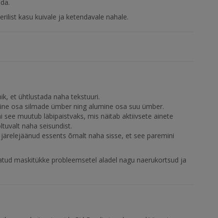
da.
ilist kasu kuivale ja ketendavale nahale.
, et ühtlustada naha tekstuuri.
mine osa silmade ümber ning alumine osa suu ümber.
 see muutub läbipaistvaks, mis näitab aktiivsete ainete
ltuvalt naha seisundist.
järelejäänud essents õrnalt naha sisse, et see paremini
tud maskitükke probleemsetel aladel nagu naerukortsud ja