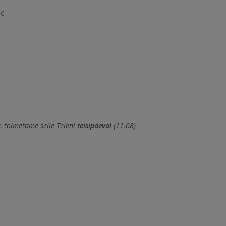
0€
, toimetame selle Teieni
teisipäeval
(11.08)