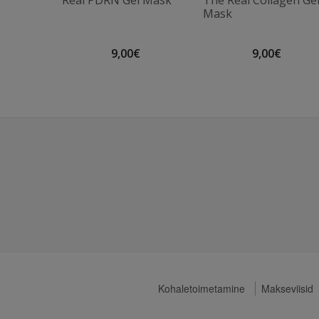
Real PDRN Gel Mask
The Real Collagen Ge
Mask
9,00€
9,00€
Kohaletoimetamine
Makseviisid