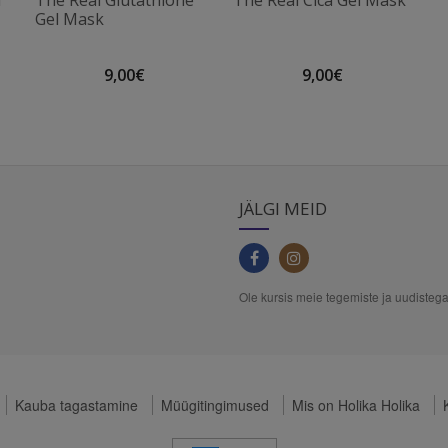
l
The Real Glutathione
The Real Cica Gel Mask
Gel Mask
9,00€
9,00€
JÄLGI MEID
Ole kursis meie tegemiste ja uudistega
Kauba tagastamine
Müügitingimused
Mis on Holika Holika