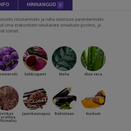
INFO
HINNANGUD
2
iivseks niisutamiseks ja naha elastsuse parandamiseks.
tud oma erakordsete niisutavate omaduste poolest, ja
vat toimet.
remerohi
Suhkrupeet
Melia
Aloe vera
Vetikas
Jaanikaunapuu
Baklažaan
Kurkum
Corallina
ficinalis)