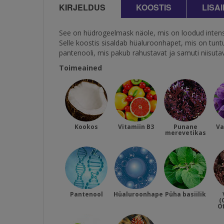
KIRJELDUS
KOOSTIS
LISA
See on hüdrogeelmask näole, mis on loodud intens
Selle koostis sisaldab hüaluroonhapet, mis on tun
pantenooli, mis pakub rahustavat ja samuti niisuta
Toimeained
Kookos
Vitamiin B3
Punane
Va
merevetikas
Pantenool
Hüaluroonhape
Püha basiilik
(
Of