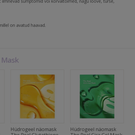
st ilmnevad sümptomid või kõrvaltoimed, nagu lööve, turse,
millel on avatud haavad.
l Mask
Hüdrogeel näomask
Hüdrogeel näomask