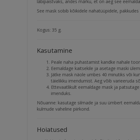
läbipaistvaks, andes märku, et on aeg see eemalda
See mask sobib kõikidele nahatüüpidele, pakkudes er
Kogus: 35 g.
Kasutamine
Peale naha puhastamist kandke nahale toonik
Eemaldage kaitsekile ja asetage maski üle
Jätke mask näole umbes 40 minutiks või kuni
täielikku imendumist. Aeg võib varieeruda sõ
Ettevaatlikult eemaldage mask ja patsutage 
imenduks.
Nõuanne: kasutage silmade ja suu ümbert eemalda
kulmude vaheline piirkond.
Hoiatused