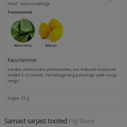
Nose" sarja toodetega.
Toimeained
Aloe Vera
Sidrun
Kasutamine:
Kandke vahend naha piirkondadele, kus leiduvad mustpead.
Hoidke 5-10 minutit. Eemaldage ning puhastage nahk sooja
veega.
Kogus: 25 g.
Samast sarjast tooted
Pig Nose