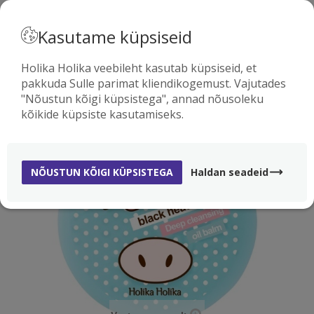
· EESTI
Kasutame küpsiseid
Holika Holika veebileht kasutab küpsiseid, et
pakkuda Sulle parimat kliendikogemust. Vajutades
0
"Nõustun kõigi küpsistega", annad nõusoleku
kõikide küpsiste kasutamiseks.
-60%
NÕUSTUN KÕIGI KÜPSISTEGA
Haldan seadeid