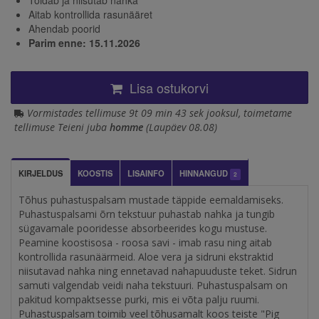
Aitab kontrollida rasunääret
Ahendab poorid
Parim enne: 15.11.2026
Lisa ostukorvi
Vormistades tellimuse 9t 09 min 43 sek jooksul, toimetame
tellimuse Teieni juba
homme
(Laupäev 08.08)
KIRJELDUS
KOOSTIS
LISAINFO
HINNANGUD
2
Tõhus puhastuspalsam mustade täppide eemaldamiseks.
Puhastuspalsami õrn tekstuur puhastab nahka ja tungib
sügavamale pooridesse absorbeerides kogu mustuse.
Peamine koostisosa - roosa savi - imab rasu ning aitab
kontrollida rasunäärmeid. Aloe vera ja sidruni ekstraktid
niisutavad nahka ning ennetavad nahapuuduste teket. Sidrun
samuti valgendab veidi naha tekstuuri. Puhastuspalsam on
pakitud kompaktsesse purki, mis ei võta palju ruumi.
Puhastuspalsam
toimib veel tõhusamalt koos teiste "Pig