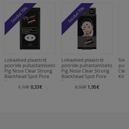
Soodus! 70%
Soodus! 70%
Lokaalsed plaastrid
Lokaalsed plaastrid
Söeg
pooride puhastamiseks
pooride puhastamiseks
puha
Pig Nose Clear Strong
Pig Nose Clear Strong
Clea
Blackhead Spot Pore
Blackhead Spot Pore
Kit (
Strip
Strip (6 lehte)
1,10€
0,33€
6,50€
1,95€