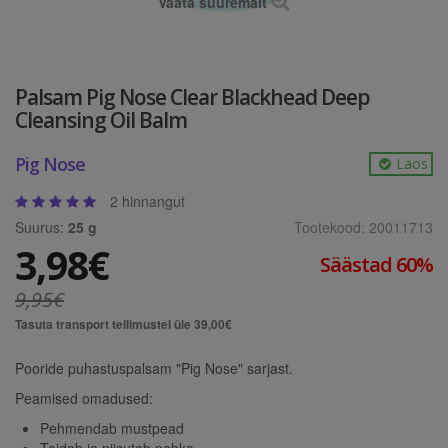
Vaata suuremalt
Palsam Pig Nose Clear Blackhead Deep
Cleansing Oil Balm
Pig Nose
Laos
2 hinnangut
Suurus:
25 g
Tootekood:
20011713
3,98€
Säästad 60%
9,95€
Tasuta transport tellimustel üle 39,00€
Pooride puhastuspalsam "Pig Nose" sarjast.
Peamised omadused:
Pehmendab mustpead
Toidab ja niisutab nahka