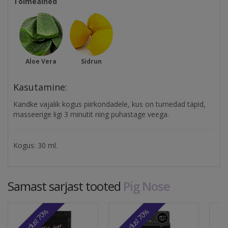
Toimeained
Aloe Vera
Sidrun
Kasutamine:
Kandke
vajalik kogus piirkondadele, kus on tumedad täpid,
masseerige ligi 3 minutit ning puhastage veega.
Kogus: 30 ml.
Samast sarjast tooted
Pig Nose
Soodus! 70%
Soodus! 70%