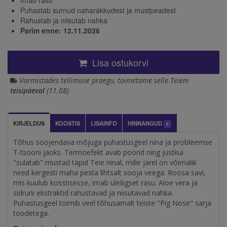
Puhastab surnud naharakkudest ja mustpeadest
Rahustab ja niisutab nahka
Parim enne: 12.11.2026
Lisa ostukorvi
Vormistades tellimuse praegu, toimetame selle Teieni
teisipäeval
(11.08)
KIRJELDUS
KOOSTIS
LISAINFO
HINNANGUD
6
Tõhus soojendava mõjuga puhastusgeel nina ja probleemse
T-tsooni jaoks. Termoefekt avab poorid ning justkui
"sulatab" mustad täpid Teie ninal, mille järel on võimalik
need kergesti maha pesta lihtsalt sooja veega. Roosa savi,
mis kuulub kosstisesse, imab üleliigset rasu. Aloe vera ja
sidruni ekstraktid rahustavad ja niisutavad nahka.
Puhastusgeel
toimib veel tõhusamalt teiste "Pig Nose" sarja
toodetega.