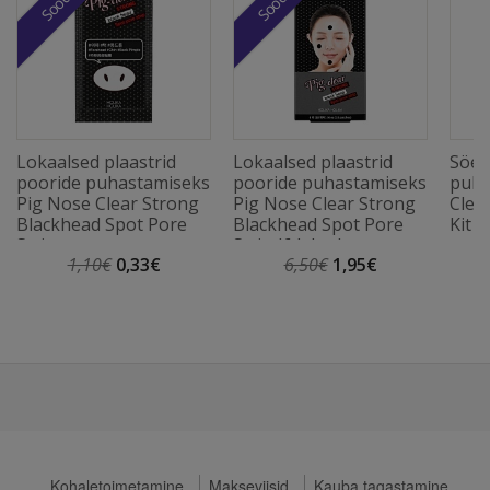
Lokaalsed plaastrid
Lokaalsed plaastrid
Söeg
pooride puhastamiseks
pooride puhastamiseks
puha
Pig Nose Clear Strong
Pig Nose Clear Strong
Clea
Blackhead Spot Pore
Blackhead Spot Pore
Kit (
Strip
Strip (6 lehte)
1,10€
0,33€
6,50€
1,95€
Kohaletoimetamine
Makseviisid
Kauba tagastamine