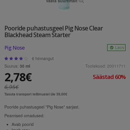
Vaata suuremalt
Pooride puhastusgeel Pig Nose Clear
Blackhead Steam Starter
Pig Nose
Laos
6 hinnangut
Suurus:
30 ml
Tootekood:
20011711
2,78€
Säästad 60%
6,95€
Tasuta transport tellimustel üle 39,00€
Pooride puhastusgeel "Pig Nose" sarjast.
Peamised omadused:
Avab poorid
Imab rasu