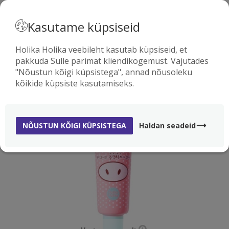
· EESTI
Kasutame küpsiseid
Holika Holika veebileht kasutab küpsiseid, et
pakkuda Sulle parimat kliendikogemust. Vajutades
0
"Nõustun kõigi küpsistega", annad nõusoleku
kõikide küpsiste kasutamiseks.
-60%
NÕUSTUN KÕIGI KÜPSISTEGA
Haldan seadeid