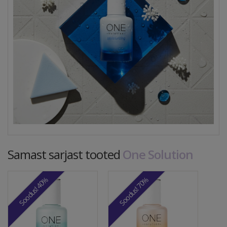
Samast sarjast tooted
One Solution
Soodus! 40%
Soodus! 70%