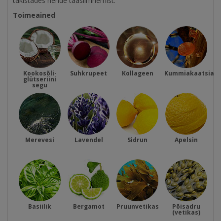
takistades nende taasilmnemist.
Toimeained
Kookosõli-
Suhkrupeet
Kollageen
Kummiakaatsia
glütseriini
segu
Merevesi
Lavendel
Sidrun
Apelsin
Basiilik
Bergamot
Pruunvetikas
Põisadru
(vetikas)