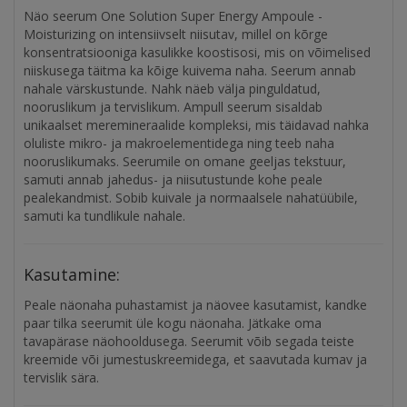
Näo seerum One Solution Super Energy Ampoule -
Moisturizing on intensiivselt niisutav, millel on kõrge
konsentratsiooniga kasulikke koostisosi, mis on võimelised
niiskusega täitma ka kõige kuivema naha. Seerum annab
nahale värskustunde. Nahk näeb välja pinguldatud,
nooruslikum ja tervislikum. Ampull seerum sisaldab
unikaalset meremineraalide kompleksi, mis täidavad nahka
oluliste mikro- ja makroelementidega ning teeb naha
nooruslikumaks. Seerumile on omane geeljas tekstuur,
samuti annab jahedus- ja niisutustunde kohe peale
pealekandmist. Sobib kuivale ja normaalsele nahatüübile,
samuti ka tundlikule nahale.
Kasutamine:
Peale näonaha puhastamist ja näovee kasutamist, kandke
paar tilka seerumit üle kogu näonaha. Jätkake oma
tavapärase näohooldusega. Seerumit võib segada teiste
kreemide või jumestuskreemidega, et saavutada kumav ja
tervislik sära.