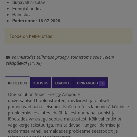
Sügavalt niisutav
Energiat andev
Rahustav
Parim enne: 16.07.2026
Toode on hetkel otsas
Vormistades tellimuse praegu, toimetame selle Teieni
teisipäeval
(11.08)
KIRJELDUS
KOOSTIS
LISAINFO
HINNANGUD
15
One Solution Super Energy Ampoule -
universaalsed hooldustooted, mis kiiresti ja oluliselt
parandavad naha seisundit. Nüüd on "üks lahendus" kõikidele
probleemidele: alates ebaühtlasest näonaha toonist ja
lõpetades vanusega seotud muutustest. Kõik vahendid on
väga kerge tekstuuriga, mis täidavad "lüngad" dermise ja
epidermise vahel, eemaldades probleeme seestpoolt ja