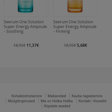
Seerum One Solution
Seerum One Solution
Super Energy Ampoule
Super Energy Ampoule
- Soothing
- Firming
18,95€
11,37€
18,95€
5,68€
Kohaletoimetamine
Makseviisid
Kauba tagastamine
Müügitingimused
Mis on Holika Holika
Kontakt / Koostöö
Küpsiste seaded