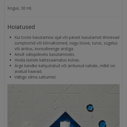
Kogus: 30 ml.
Hoiatused
Kui toote kasutamise ajal või pärast kasutamist ilmnevad
sümptomid või kõrvaltoimed, nagu lööve, turse, sügelus
või ärritus, konsulteerige arstiga.
Ainult välispidiseks kasutamiseks.
Hoida lastele kättesaamatus kohas.
Ärge kandke kahjustatud või ärritunud nahale, millel on
avatud haavad.
Vältige silma sattumist.