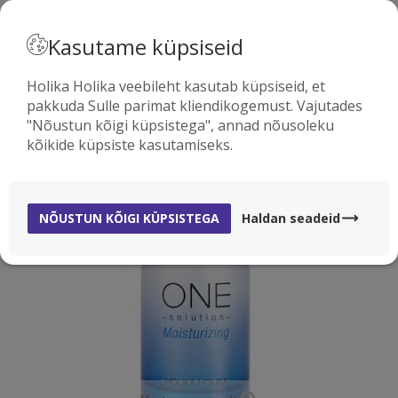
· EESTI
Kasutame küpsiseid
Holika Holika veebileht kasutab küpsiseid, et
pakkuda Sulle parimat kliendikogemust. Vajutades
0
"Nõustun kõigi küpsistega", annad nõusoleku
kõikide küpsiste kasutamiseks.
-70%
NÕUSTUN KÕIGI KÜPSISTEGA
Haldan seadeid