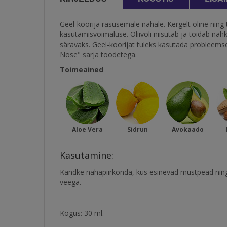
Geel-koorija rasusemale nahale. Kergelt õline ning 
kasutamisvõimaluse. Oliivõli niisutab ja toidab nahk
säravaks. Geel-koorijat tuleks kasutada probleems
Nose" sarja toodetega.
Toimeained
Aloe Vera
Sidrun
Avokaado
Kasutamine:
Kandke nahapiirkonda, kus esinevad mustpead ning 
veega.
Kogus: 30 ml.