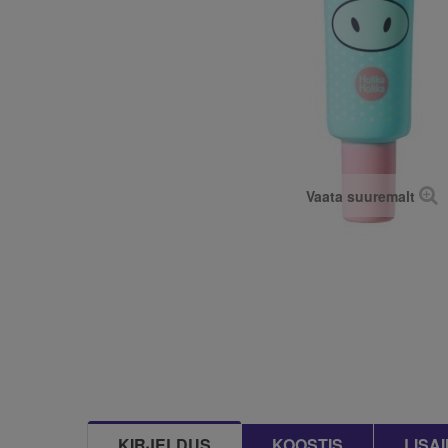
Vaata suuremalt
KIRJELDUS
KOOSTIS
LISA