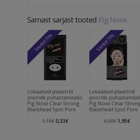
Samast sarjast tooted
Pig Nose
Soodus! 70%
Soodus! 70%
Lokaalsed plaastrid
Lokaalsed plaastrid
pooride puhastamiseks
pooride puhastamise
Pig Nose Clear Strong
Pig Nose Clear Stron
Blackhead Spot Pore
Blackhead Spot Pore
Strip
Strip (6 lehte)
1,10€
0,33€
6,50€
1,95€