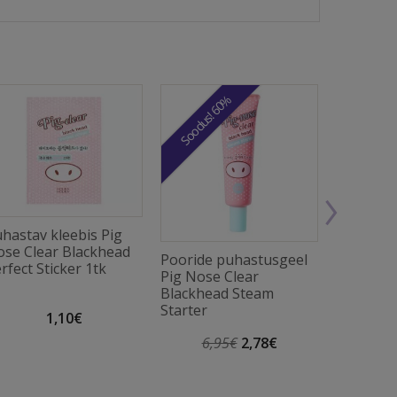
Soodus! 60%
Soodus! 
hastav kleebis Pig
se Clear Blackhead
Pooride puhastusgeel
Palsam P
rfect Sticker 1tk
Pig Nose Clear
Blackhe
Blackhead Steam
Cleansin
Starter
1,10€
6,95€
2,78€
9,