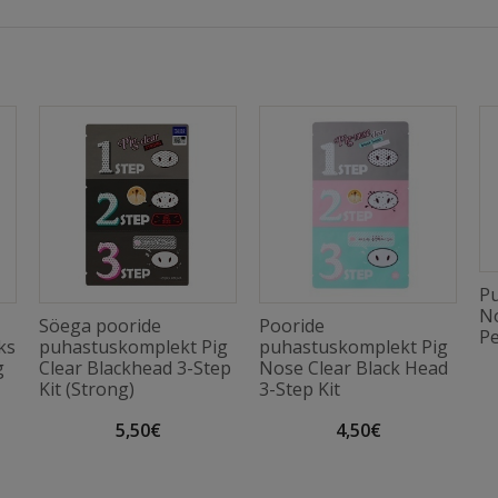
Pu
No
Söega pooride
Pooride
Pe
ks
puhastuskomplekt Pig
puhastuskomplekt Pig
g
Clear Blackhead 3-Step
Nose Clear Black Head
Kit (Strong)
3-Step Kit
5,50€
4,50€