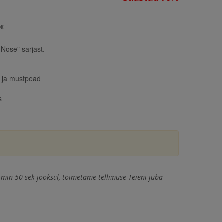
0€
 Nose" sarjast.
 ja mustpead
s
 min 49 sek jooksul, toimetame tellimuse Teieni juba