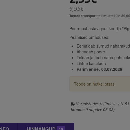
9,95€
Tasuta transport tellimustel üle 39,0
Poore puhastav geel-koorija "Pig
Peamised omadused:
Eemaldab surnud naharakud
Ahendab poore
Toidab ja teeb naha pehmek
Lihtne kasutada
Parim enne: 03.07.2026
Toode on hetkel otsas
Vormistades tellimuse 11t 51
homme
(Laupäev 08.08)
INFO
HINNANGUD
10