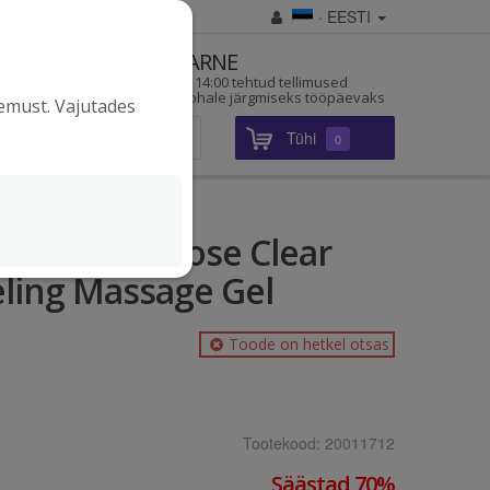
· EESTI
D
KIIRE TARNE
a pärit
Enne kella 14:00 tehtud tellimused
jõuavad kohale järgmiseks tööpäevaks
gemust. Vajutades
Tühi
Sisene
0
oorija Pig Nose Clear
ling Massage Gel
Toode on hetkel otsas
Tootekood:
20011712
Säästad 70%