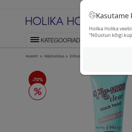
Kasutame 
T
l
Holika Holika veebi
"Nõustun kõigi küp
KATEGOORIAD
Avaleht
Näohooldus
>
Erihooldus
>
Pooride geel-koorija P
-70%