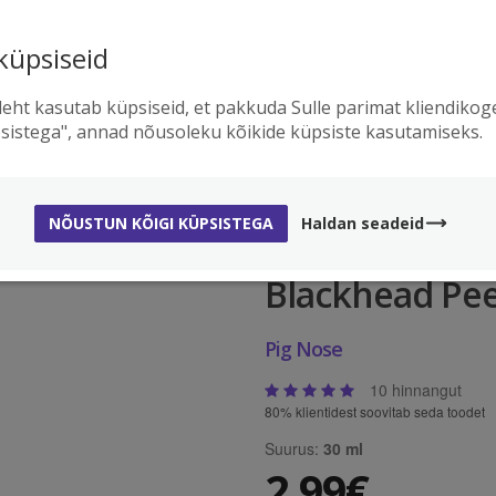
küpsiseid
TASUTA TRANSPORT
ORIGINAALTOOTE
ellimused üle
39€
, toimetame Sulle
Kõik tooted on kvaliteetsed j
ähimasse pakiautomaati TASUTA
otse Holika Holika tehasest
leht kasutab küpsiseid, et pakkuda Sulle parimat kliendiko
sistega", annad nõusoleku kõikide küpsiste kasutamiseks.
ig Nose Clear Blackhead Peeling Massage Gel
NÕUSTUN KÕIGI KÜPSISTEGA
Haldan seadeid
Pooride geel-k
Blackhead Pee
Pig Nose
10 hinnangut
80% klientidest soovitab seda toodet
Suurus:
30 ml
2,99€